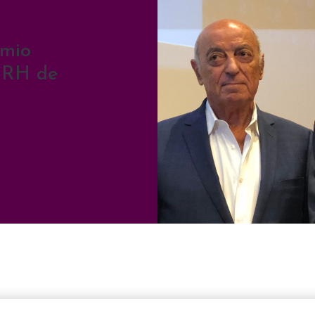
emio
 RH de