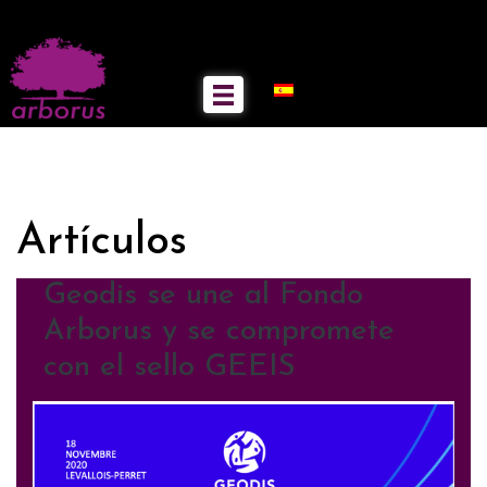
Artículos
Geodis se une al Fondo
Arborus y se compromete
con el sello GEEIS