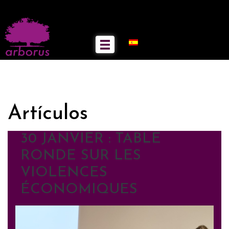
Artículos
30 JANVIER : TABLE
RONDE SUR LES
VIOLENCES
ÉCONOMIQUES