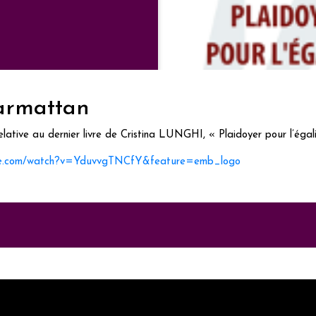
harmattan
lative au dernier livre de Cristina LUNGHI, « Plaidoyer pour l’égali
ube.com/watch?v=YduvvgTNCfY&feature=emb_logo