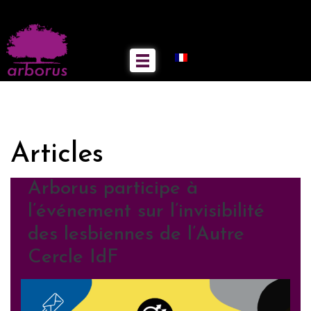
Articles
Arborus participe à
l’événement sur l’invisibilité
des lesbiennes de l’Autre
Cercle IdF