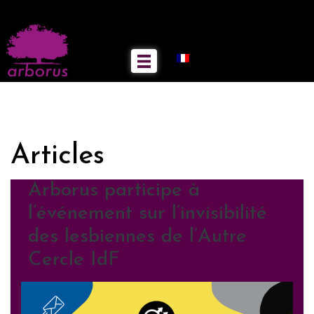
Articles
Arborus participe à
l’événement sur l’invisibilité
des lesbiennes de l’Autre
Cercle IdF