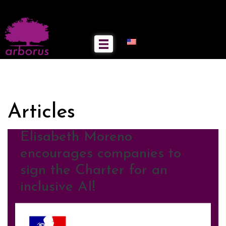
Articles
Elisabeth Moreno
encourages companies to
sign the Charter for an
inclusive AI!