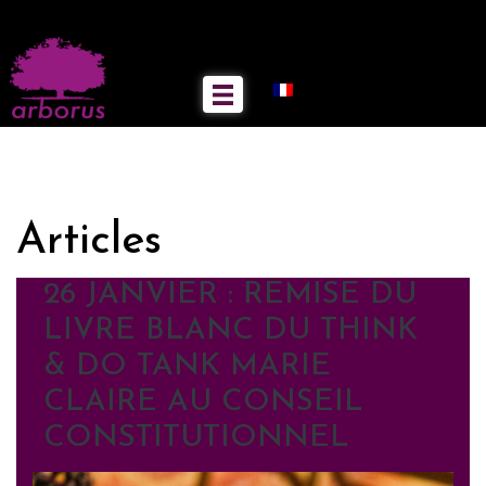
Articles
26 JANVIER : REMISE DU
LIVRE BLANC DU THINK
& DO TANK MARIE
CLAIRE AU CONSEIL
CONSTITUTIONNEL