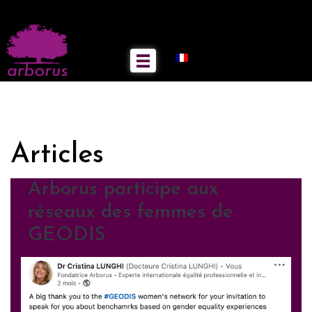
Articles
Arborus participe aux
réseaux des femmes de
GEODIS