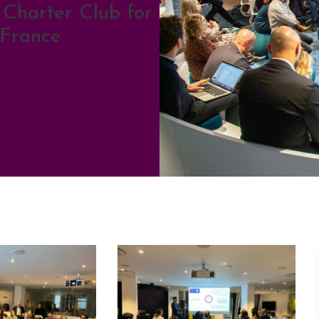
 Charter Club for
 France