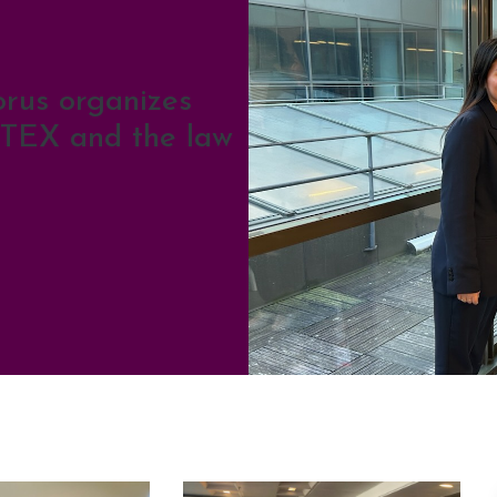
orus organizes
ITEX and the law