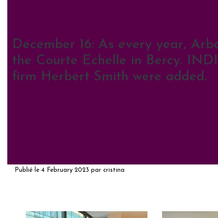
December 16: As every year, Arb
the Courte Echelle in Bercy. IND
firm Herbert Smith were added.
Publié le
4 February 2023
par
cristina