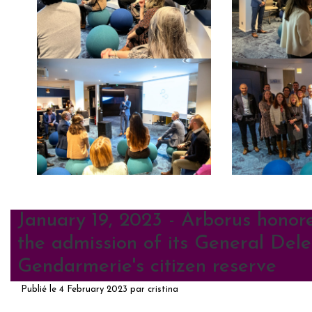
January 19, 2023 - Arborus honor
the admission of its General Dele
Gendarmerie's citizen reserve
Publié le
4 February 2023
par
cristina