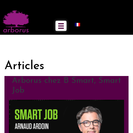
Articles
Arborus chez B Smart, Smart
Job