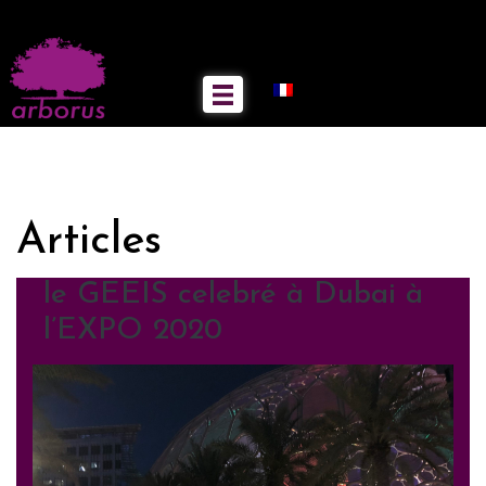
Articles
le GEEIS celebré à Dubai à
l’EXPO 2020