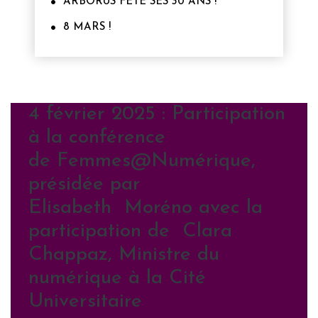
ARBORUS FETE SES 30 ANS !
8 MARS !
4 février 2025 : Participation
à la conférence
de Femmes@Numérique,
présidée par
Elisabeth Moréno avec la
participation de Clara
Chappaz, Ministre du
numérique à la Cité
Universitaire