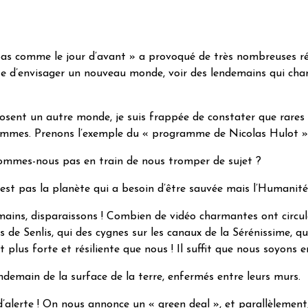
as comme le jour d’avant » a provoqué de très nombreuses réfl
te d’envisager un nouveau monde, voir des lendemains qui chant
ent un autre monde, je suis frappée de constater que rares son
 hommes. Prenons l’exemple du « programme de Nicolas Hulot »
 sommes-nous pas en train de nous tromper de sujet ?
st pas la planète qui a besoin d’être sauvée mais l’Humanité
umains, disparaissons ! Combien de vidéo charmantes ont circu
s de Senlis, qui des cygnes sur les canaux de la Sérénissime, q
t plus forte et résiliente que nous ! Il suffit que nous soyons 
ndemain de la surface de la terre, enfermés entre leurs murs.
 d’alerte ! On nous annonce un « green deal », et parallèlemen