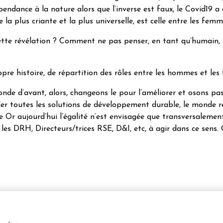
épendance à la nature alors que l’inverse est faux, le Covid19 a
e la plus criante et la plus universelle, est celle entre les fe
tte révélation ? Comment ne pas penser, en tant qu’humain, q
opre histoire, de répartition des rôles entre les hommes et les
onde d’avant, alors, changeons le pour l’améliorer et osons pa
r toutes les solutions de développement durable, le monde rest
 Or aujourd’hui l’égalité n’est envisagée que transversalemen
 les DRH, Directeurs/trices RSE, D&I, etc, à agir dans ce sens. 