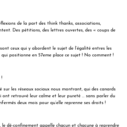
exions de la part des think thanks, associations,
ent. Des pétitions, des lettres ouvertes, des « coups de
t ceux qui y abordent le sujet de l’égalité entres les
 qui positionne en 57eme place ce sujet ! No comment !
 !
lé sur les réseaux sociaux nous montrant, qui des canards
ui ont retrouvé leur calme et leur pureté … sans parler du
enfermés deux mois pour qu’elle reprenne ses droits !
t, le dé-confinement appelle chacun et chacune à reprendre