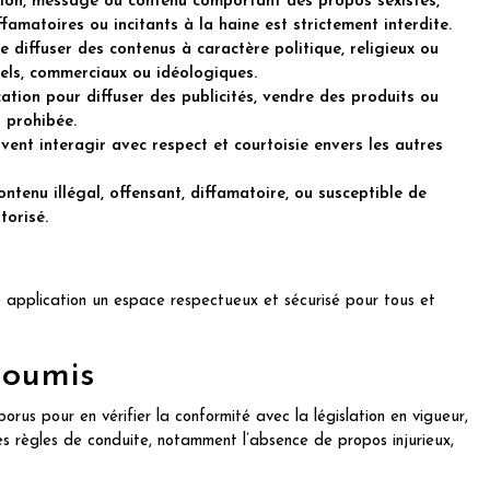
tion, message ou contenu comportant des propos sexistes,
famatoires ou incitants à la haine est strictement interdite.
 de diffuser des contenus à caractère politique, religieux ou
els, commerciaux ou idéologiques.
ication pour diffuser des publicités, vendre des produits ou
 prohibée.
ivent interagir avec respect et courtoisie envers les autres
ntenu illégal, offensant, diffamatoire, ou susceptible de
torisé.
 application un espace respectueux et sécurisé pour tous et
 soumis
orus pour en vérifier la conformité avec la législation en vigueur,
es règles de conduite, notamment l’absence de propos injurieux,